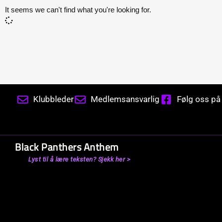
It seems we can't find what you're looking for.
Klubbleder
Medlemsansvarlig
Følg oss p
Black Panthers Anthem
Lyst til å lære teksten? Sjekk her >