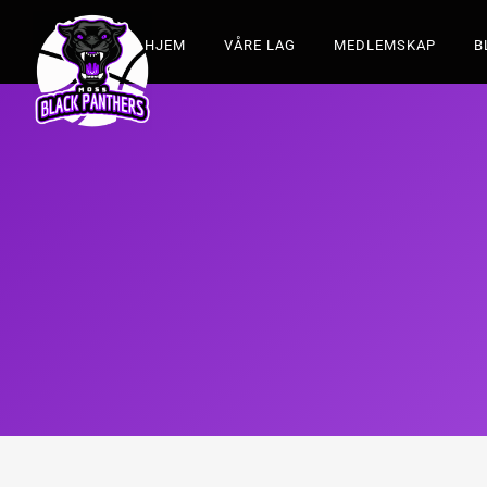
HJEM
VÅRE LAG
MEDLEMSKAP
B