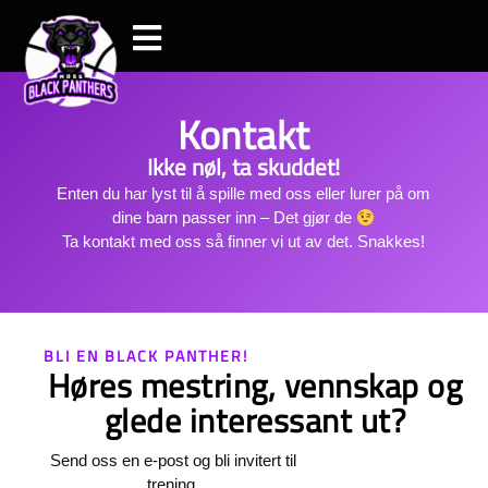
Kontakt
Ikke nøl, ta skuddet!
Enten du har lyst til å spille med oss eller lurer på om
dine barn passer inn – Det gjør de
Ta kontakt med oss så finner vi ut av det. Snakkes!
BLI EN BLACK PANTHER!
Høres mestring, vennskap og
glede interessant ut?
Send oss en e-post og bli invitert til
trening.